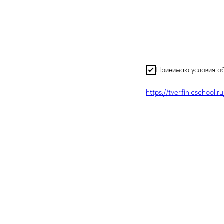
Принимаю условия о
https://tver.finicschool.r