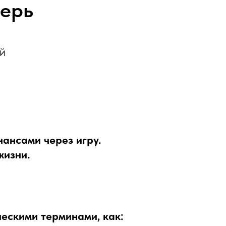
ерь
й
нансами через игру.
жизни.
ескими терминами, как: