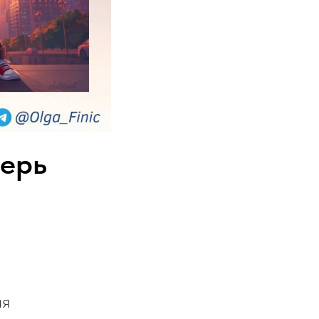
ерь
ия