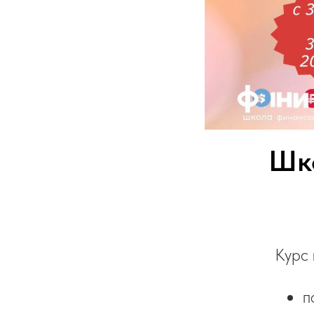
Шк
Курс 
п