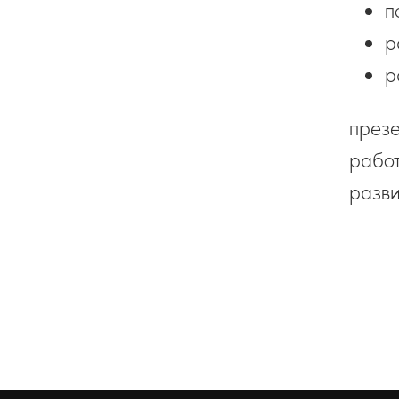
п
р
р
презе
работ
разви