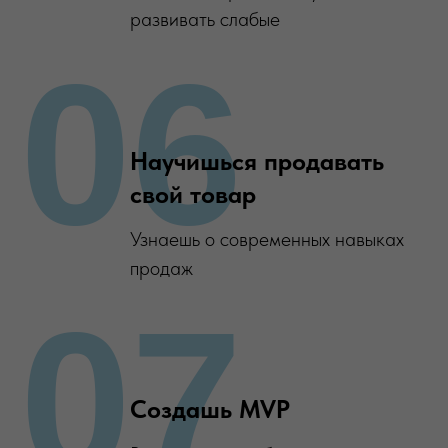
развивать слабые
06
Научишься продавать
свой товар
Узнаешь о современных навыках
продаж
07
Создашь MVP