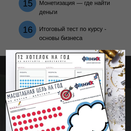
15
Монетизация — где найти
деньги
16
Итоговый тест по курсу -
основы бизнеса
Наставники —
предприниматели с
действующим бизнесом.